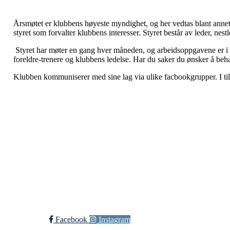
Årsmøtet er klubbens høyeste myndighet, og her vedtas blant annet 
styret som forvalter klubbens interesser. Styret består av leder, ne
Styret har møter en gang hver måneden, og arbeidsoppgavene er i sto
foreldre-trenere og klubbens ledelse. Har du saker du ønsker å behand
Klubben kommuniserer med sine lag via ulike facbookgrupper. I ti
Ørabakken 15, 7350 BUVIKA.
Org. nr.: 971383763
+ 47
97121264
leder@skaunhandball.no
Trykk her for innmelding
Facebook
Instagram