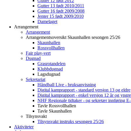
Gutter 12 født 2012
Gutter 13 født 2010/2011
Gutter 16 født 2009/2008
Jenter 15 født 2009/2010
Damelaget
Arrangement
Arrangement
Arrangementsoversikt Skaunhallen sesongen 25/26
Skaunhallen
Rossvollhallen
Fair play-vert
Dugnad
Grasrotandelen
Klubbdugnad
Lagsdugnad
Sekretariat
Håndball Live - bruksanvisning
Digital kamprapport - standard versjon 13 og eldre
Digital kamprapport - enkel versjon 12 år og yngre
NHF Regionale tidtaker - og sekretær innføring E-
Tavle Rossvollhallen
Tavle Skaunhallen
Tilsynsvakt
Tilsynsvakt instruks sesongen 25/26
Aktiviteter