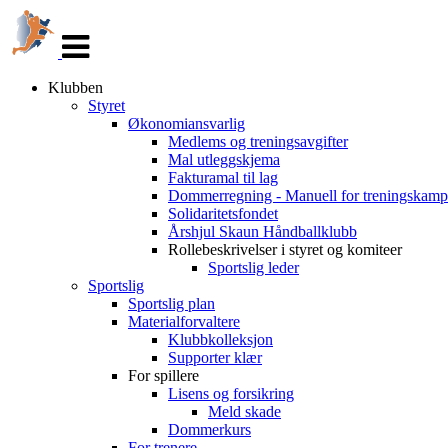
Veksle
navigasjon
Klubben
Styret
Økonomiansvarlig
Medlems og treningsavgifter
Mal utleggskjema
Fakturamal til lag
Dommerregning - Manuell for treningskamp
Solidaritetsfondet
Årshjul Skaun Håndballklubb
Rollebeskrivelser i styret og komiteer
Sportslig leder
Sportslig
Sportslig plan
Materialforvaltere
Klubbkolleksjon
Supporter klær
For spillere
Lisens og forsikring
Meld skade
Dommerkurs
For trenere